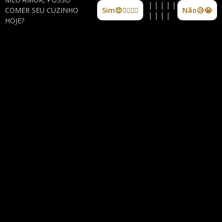
| | | | |
COMER SEU CUZINHO
Sim😍👩‍❤️‍💋‍👨
Não😥😭
| | | |
HOJE?